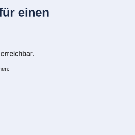
ür einen
erreichbar.
nen: