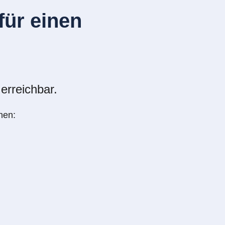
ür einen
erreichbar.
nen: