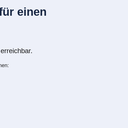
ür einen
erreichbar.
nen: