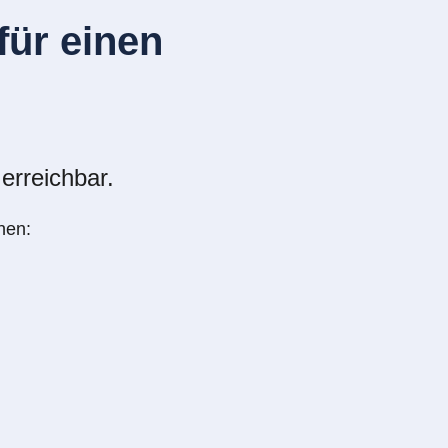
ür einen
erreichbar.
nen: