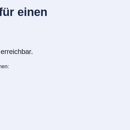
ür einen
erreichbar.
nen: