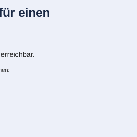
ür einen
erreichbar.
nen: